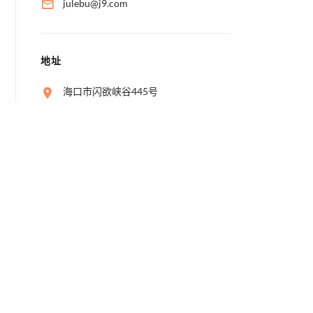
julebu@j9.com
地址
海口市闪欲峡谷445号