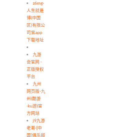
z6mg·
人生就是
博(中国
区)有限公
司官app
下载地址
九游
会官网 -
正版授权
平台
九州
网页版-九
州(酷游
·ku游)官
方网站
j9九游
老哥·[中
国]俱乐部